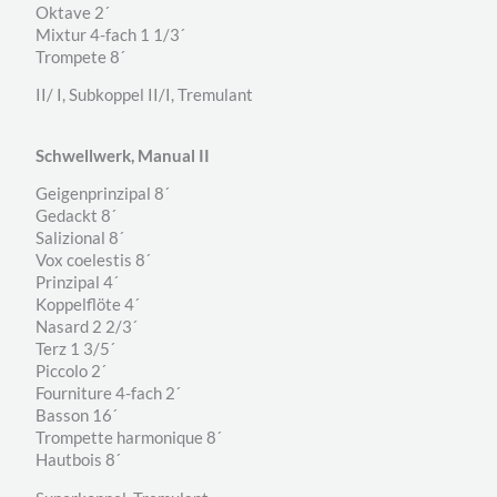
Oktave 2´
Mixtur 4-fach 1 1/3´
Trompete 8´
II/ I, Subkoppel II/I, Tremulant
Schwellwerk, Manual II
Geigenprinzipal 8´
Gedackt 8´
Salizional 8´
Vox coelestis 8´
Prinzipal 4´
Koppelflöte 4´
Nasard 2 2/3´
Terz 1 3/5´
Piccolo 2´
Fourniture 4-fach 2´
Basson 16´
Trompette harmonique 8´
Hautbois 8´