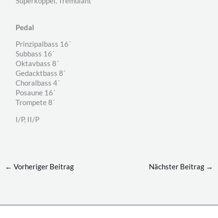
Superkoppel, Tremulant
Pedal
Prinzipalbass 16´
Subbass 16´
Oktavbass 8´
Gedacktbass 8´
Choralbass 4´
Posaune 16´
Trompete 8´
I/P, II/P
←
Vorheriger Beitrag
Nächster Beitrag
→